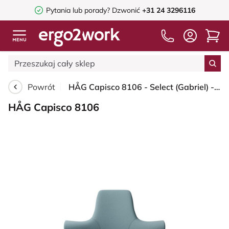
Pytania lub porady?
Dzwonić
+31 24 3296116
Powrót
HÅG Capisco 8106 - Select (Gabriel) - Wełna / Poliamid - SC67098 - Glacier blue - Silver - 150mm (seat height 40–55cm) - Hard castors for soft floors
HÅG Capisco 8106