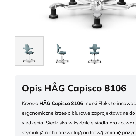
Opis HÅG Capisco 8106
Krzesło
HÅG Capisco 8106
marki Flokk to innowac
ergonomiczne krzesło biurowe zaprojektowane d
siedzenia. Siedzisko w kształcie siodła oraz otwar
stymulują ruch i pozwalają na łatwą zmianę pozycj