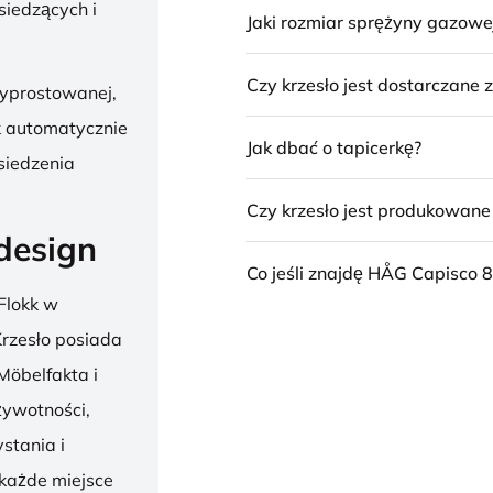
siedzących i
Jaki rozmiar sprężyny gazowe
Czy krzesło jest dostarczane
wyprostowanej,
k automatycznie
Jak dbać o tapicerkę?
siedzenia
Czy krzesło jest produkowan
design
Co jeśli znajdę HÅG Capisco 8
Flokk w
 Krzesło posiada
Möbelfakta i
żywotności,
stania i
 każde miejsce