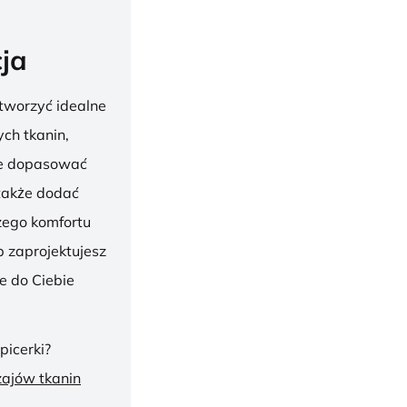
ja
tworzyć idealne
ch tkanin,
nie dopasować
 także dodać
szego komfortu
 zaprojektujesz
ie do Ciebie
picerki?
zajów tkanin