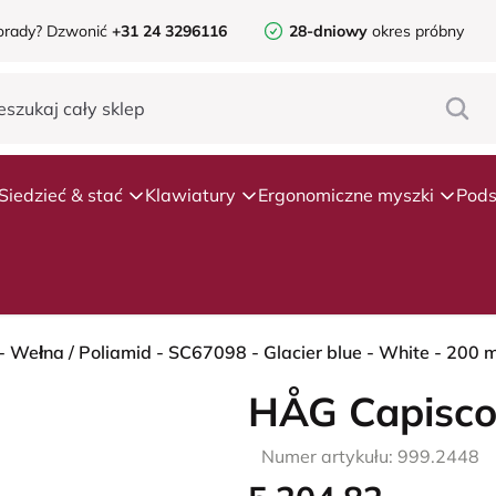
orady?
Dzwonić
+31 24 3296116
28-dniowy
okres próbny
Siedzieć & stać
Klawiatury
Ergonomiczne myszki
Pods
- Wełna / Poliamid - SC67098 - Glacier blue - White - 200 
HÅG Capisco
Numer artykułu: 999.2448