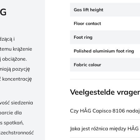
ÅG
Gas lift height
Floor contact
Foot ring
zącą i
 temu krążenie
Polished aluminium foot ring
j obciążone.
Fabric colour
niają pozycję
 koncentrację
Veelgestelde vrage
wość siedzenia
Czy HÅG Capisco 8106 nadaje 
parcie dla
s spotkań,
Jaka jest różnica między HÅG
szechstronność