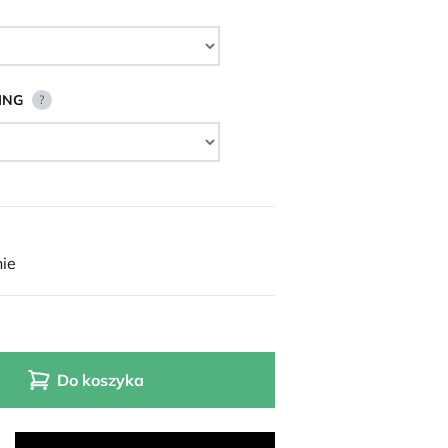
ING
?
ie
Do koszyka