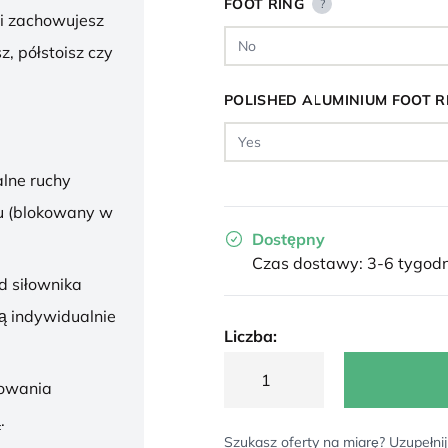
FOOT RING
?
 i zachowujesz
z, półstoisz czy
POLISHED ALUMINIUM FOOT R
lne ruchy
u (blokowany w
Dostępny
Czas dostawy: 3-6 tygodn
d siłownika
ą indywidualnie
Liczba:
sowania
.
Szukasz oferty na miarę? Uzupełnij