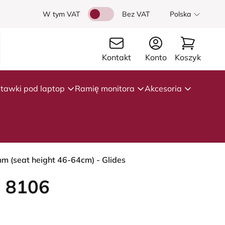
W tym VAT
Bez VAT
Polska
Kontakt
Konto
Koszyk
tawki pod laptop
Ramię monitora
Akcesoria
mm (seat height 46-64cm) - Glides
 8106