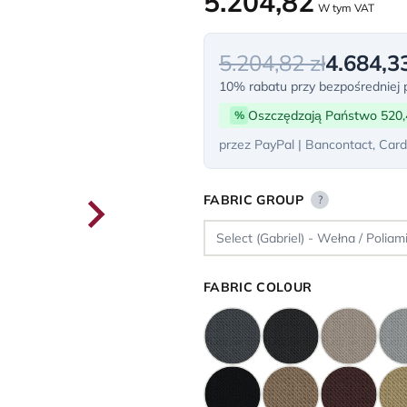
5.204,82
W tym VAT
5.204,82 zł
4.684,33
10% rabatu przy bezpośredniej p
Oszczędzają Państwo 520,
%
przez PayPal | Bancontact, Card
FABRIC GROUP
?
FABRIC COLOUR