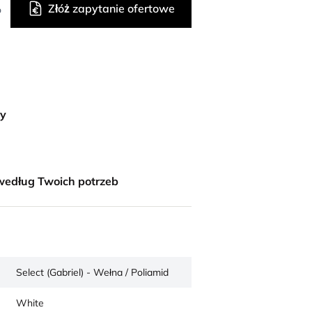
Złóż zapytanie ofertowe
o
ny
według Twoich potrzeb
Select (Gabriel) - Wełna / Poliamid
White