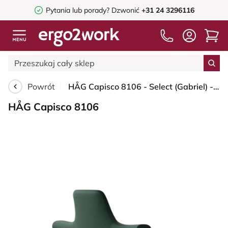
Pytania lub porady?
Dzwonić
+31 24 3296116
Powrót
HÅG Capisco 8106 - Select (Gabriel) - Wełna / Poliamid - SC68209 - Dark green - Blush Rose - 265 mm (seat height 53-79cm) - Glides
HÅG Capisco 8106