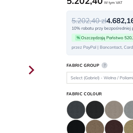
5.202,40
W tym VAT
5.202,40 zł
4.682,16
10% rabatu przy bezpośredniej p
Oszczędzają Państwo 520,
%
przez PayPal | Bancontact, Card
FABRIC GROUP
?
FABRIC COLOUR