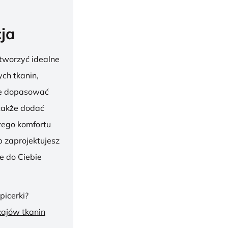
ja
tworzyć idealne
ch tkanin,
nie dopasować
 także dodać
szego komfortu
 zaprojektujesz
ie do Ciebie
picerki?
zajów tkanin