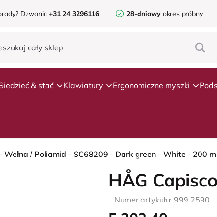
orady?
Dzwonić
+31 24 3296116
28-dniowy
okres próbny
Siedzieć & stać
Klawiatury
Ergonomiczne myszki
Pods
- Wełna / Poliamid - SC68209 - Dark green - White - 200 mm 
HÅG Capisco
Numer artykułu: 999.2590