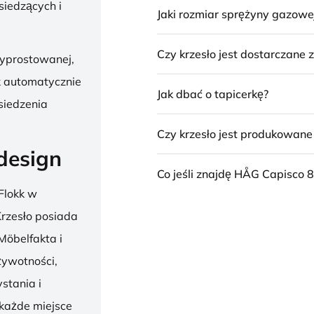
siedzących i
Jaki rozmiar sprężyny gazowe
Czy krzesło jest dostarczane
wyprostowanej,
k automatycznie
Jak dbać o tapicerkę?
siedzenia
Czy krzesło jest produkowan
design
Co jeśli znajdę HÅG Capisco 8
Flokk w
 Krzesło posiada
Möbelfakta i
żywotności,
stania i
 każde miejsce