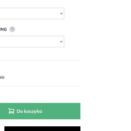
ING
?
ie
Do koszyka