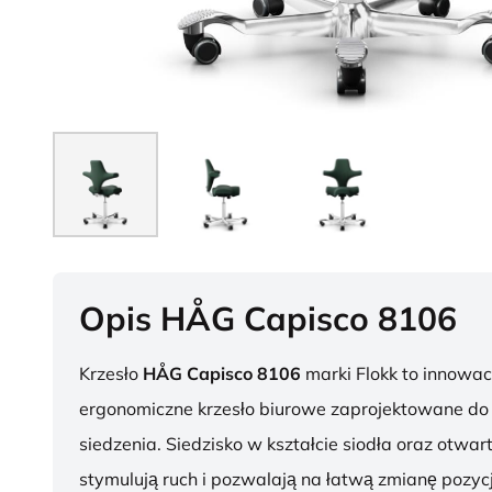
Opis HÅG Capisco 8106
Krzesło
HÅG Capisco 8106
marki Flokk to innowac
ergonomiczne krzesło biurowe zaprojektowane d
siedzenia. Siedzisko w kształcie siodła oraz otwar
stymulują ruch i pozwalają na łatwą zmianę pozycj