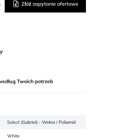
Złóż zapytanie ofertowe
o
ny
według Twoich potrzeb
Select (Gabriel) - Wełna / Poliamid
White