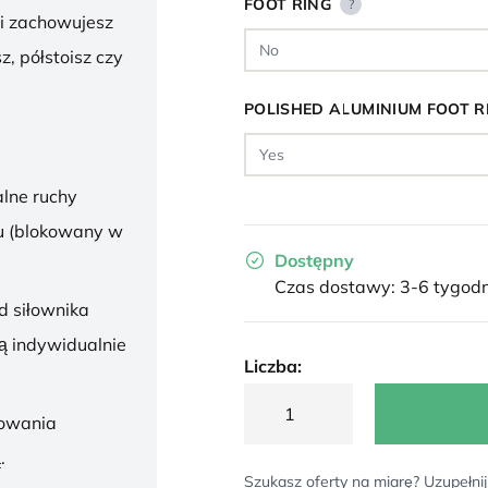
FOOT RING
?
 i zachowujesz
z, półstoisz czy
POLISHED ALUMINIUM FOOT R
lne ruchy
u (blokowany w
Dostępny
Czas dostawy: 3-6 tygodn
d siłownika
ą indywidualnie
Liczba:
sowania
.
Szukasz oferty na miarę? Uzupełnij