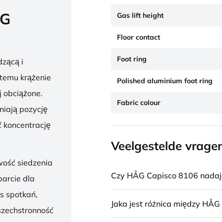
ÅG
Gas lift height
Floor contact
Foot ring
zącą i
 temu krążenie
Polished aluminium foot ring
j obciążone.
Fabric colour
niają pozycję
 koncentrację
Veelgestelde vrage
wość siedzenia
Czy HÅG Capisco 8106 nadaje 
parcie dla
s spotkań,
Jaka jest różnica między HÅG
szechstronność