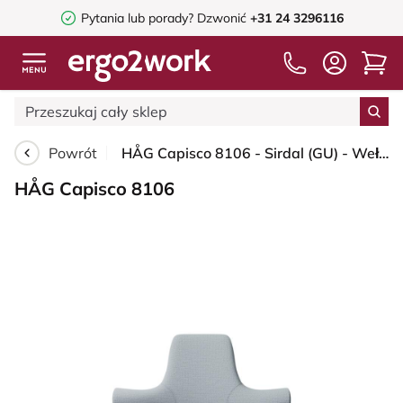
Pytania lub porady?
Dzwonić
+31 24 3296116
Powrót
HÅG Capisco 8106 - Sirdal (GU) - Wełna - SRD120 Light grey - Blush Rose - 200 mm (seat height 46-64cm) - Glides
HÅG Capisco 8106