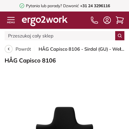
Pytania lub porady?
Dzwonić
+31 24 3296116
Powrót
HÅG Capisco 8106 - Sirdal (GU) - Wełna - SRD190 Black - Black - 265 mm (seat height 53-79cm) - Soft castors for hard floors
HÅG Capisco 8106