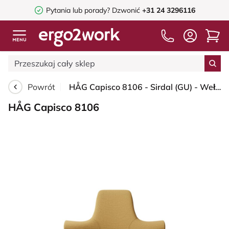
Pytania lub porady?
Dzwonić
+31 24 3296116
Powrót
HÅG Capisco 8106 - Sirdal (GU) - Wełna - SRD320 - Ochre - Black - 200 mm (seat height 46-64cm) - Glides
HÅG Capisco 8106