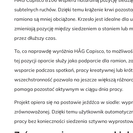
HÅG Capisco 8106 wspiera naturalną pozycję siedząc
subtelnych ruchów. Dzięki temu krążenie krwi pozosta
ramiona są mniej obciążone. Krzesło jest idealne dla 
zmieniają pozycję między siedzeniem a staniem lub 
przez dłuższy czas.
To, co naprawdę wyróżnia HÅG Capisco, to możliwość
tej pozycji oparcie służy jako podparcie dla ramion,
wsparcie podczas spotkań, pracy kreatywnej lub kró
wszechstronność pozwala na jeszcze większą różnorod
pomaga pozostać aktywnym w ciągu dnia pracy.
Projekt opiera się na postawie jeźdźca w siodle: wypr
zrównoważonej. Dzięki temu użytkownik automatyczn
pracy bez konieczności siedzenia sztywno wyprosto