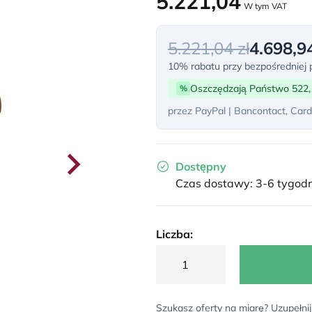
5.221,04
W tym VAT
5.221,04 zł
4.698,94
10% rabatu przy bezpośredniej p
Oszczędzają Państwo 522,
%
przez PayPal | Bancontact, Card
Dostępny
Czas dostawy: 3-6 tygodn
Liczba:
Szukasz oferty na miarę? Uzupełnij