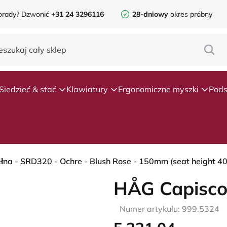
orady?
Dzwonić
+31 24 3296116
28-dniowy
okres próbny
Siedzieć & stać
Klawiatury
Ergonomiczne myszki
Pods
łna - SRD320 - Ochre - Blush Rose - 150mm (seat height 40
HÅG Capisco
Numer artykułu: 999.5324