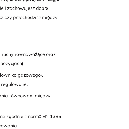
nie i zachowujesz dobrą
isz czy przechodzisz między
 ruchy równoważące oraz
pozycjach).
siłownika gazowego),
e regulowane.
wania równowagi między
ne zgodnie z normą EN 1335
kowania.