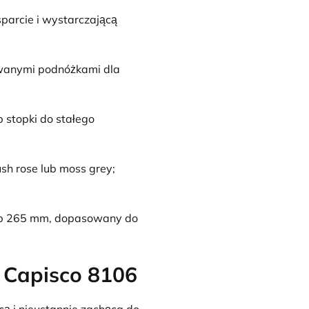
parcie i wystarczającą
owanymi podnóżkami dla
b stopki do stałego
ush rose lub moss grey;
ub 265 mm, dopasowany do
 Capisco 8106