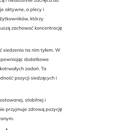
ą i nieustannie zachęca do
je aktywne, a plecy i
użytkowników, którzy
muszą zachować koncentrację
 siedzenia na nim tyłem. W
 zapewniając dodatkowe
tkotrwałych zadań. Ta
ność pozycji siedzących i
ostowanej, stabilnej i
ie przyjmuje zdrową pozycję
wanym.