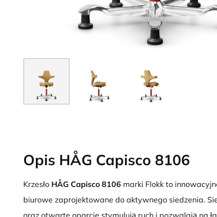
Opis HÅG Capisco 8106
Krzesło
HÅG Capisco 8106
marki Flokk to innowacyjn
biurowe zaprojektowane do aktywnego siedzenia. Sied
oraz otwarte oparcie stymulują ruch i pozwalają na ł