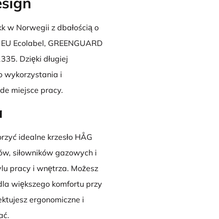
sign
k w Norwegii z dbałością o
katy EU Ecolabel, GREENGUARD
335. Dzięki długiej
 wykorzystania i
żde miejsce pracy.
a
rzyć idealne krzesło HÅG
rów, siłowników gazowych i
ylu pracy i wnętrza. Możesz
 dla większego komfortu przy
ktujesz ergonomiczne i
ać.