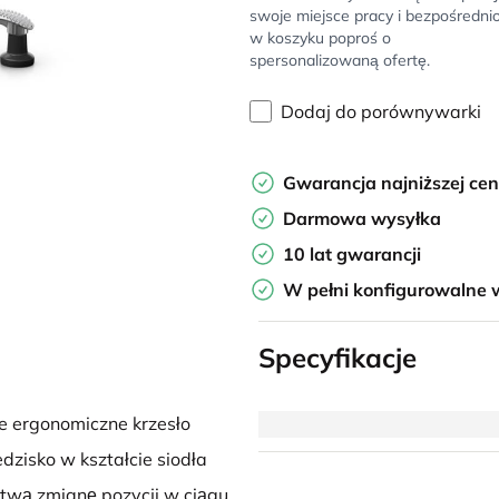
swoje miejsce pracy i bezpośredni
w koszyku poproś o
spersonalizowaną ofertę.
Dodaj do porównywarki
Gwarancja najniższej ce
Darmowa wysyłka
10 lat gwarancji
W pełni konfigurowalne 
Specyfikacje
e ergonomiczne krzesło
zisko w kształcie siodła
atwą zmianę pozycji w ciągu