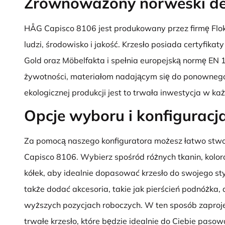
Zrównoważony norweski de
HÅG Capisco 8106 jest produkowany przez firmę Flok
ludzi, środowisko i jakość. Krzesło posiada certyfi
Gold oraz Möbelfakta i spełnia europejską normę EN 1
żywotności, materiałom nadającym się do ponownego
ekologicznej produkcji jest to trwała inwestycja w ka
Opcje wyboru i konfiguracj
Za pomocą naszego konfiguratora możesz łatwo stwo
Capisco 8106. Wybierz spośród różnych tkanin, kolo
kółek, aby idealnie dopasować krzesło do swojego st
także dodać akcesoria, takie jak pierścień podnóżka,
wyższych pozycjach roboczych. W ten sposób zaproje
trwałe krzesło, które będzie idealnie do Ciebie pasow