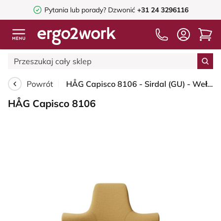
Pytania lub porady?
Dzwonić
+31 24 3296116
Powrót
HÅG Capisco 8106 - Sirdal (GU) - Wełna - SRD320 - Ochre - Moss Grey - 200 mm (seat height 46-64cm) - Hard castors for soft floors
HÅG Capisco 8106