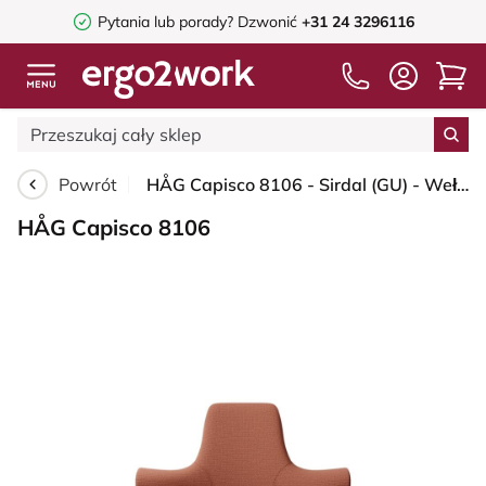
Pytania lub porady?
Dzwonić
+31 24 3296116
Powrót
HÅG Capisco 8106 - Sirdal (GU) - Wełna - SRD630 - Brick red - Black - 150mm (seat height 40–55cm) - Glides
HÅG Capisco 8106