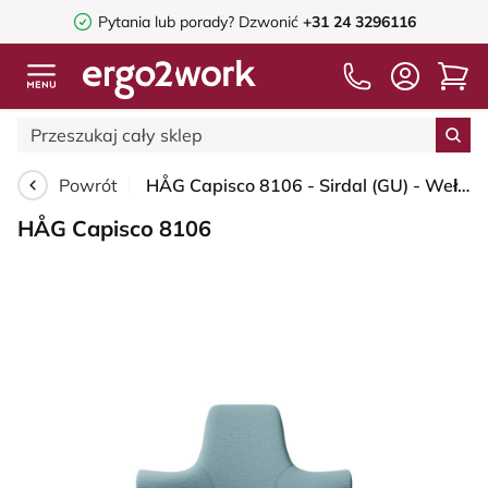
Pytania lub porady?
Dzwonić
+31 24 3296116
Powrót
HÅG Capisco 8106 - Sirdal (GU) - Wełna - SRD730 Blue - Blush Rose - 200 mm (seat height 46-64cm) - Hard castors for soft floors
HÅG Capisco 8106