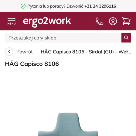
Pytania lub porady?
Dzwonić
+31 24 3296116
Powrót
HÅG Capisco 8106 - Sirdal (GU) - Wełna - SRD730 Blue - Blush Rose - 265 mm (seat height 53-79cm) - Soft castors for hard floors
HÅG Capisco 8106