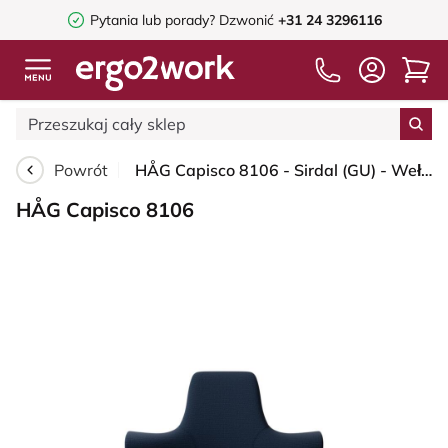
Pytania lub porady?
Dzwonić
+31 24 3296116
Powrót
HÅG Capisco 8106 - Sirdal (GU) - Wełna - SRD780 Dark blue - White - 200 mm (seat height 46-64cm) - Glides
HÅG Capisco 8106