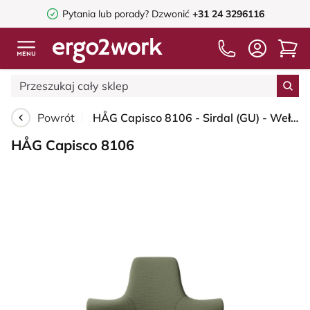
Pytania lub porady?
Dzwonić
+31 24 3296116
Powrót
HÅG Capisco 8106 - Sirdal (GU) - Wełna - SRD960 - Green - Silver - 150mm (seat height 40–55cm) - Soft castors for hard floors
HÅG Capisco 8106