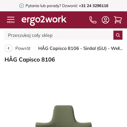
Pytania lub porady?
Dzwonić
+31 24 3296116
Powrót
HÅG Capisco 8106 - Sirdal (GU) - Wełna - SRD960 - Green - White - 200 mm (seat height 46-64cm) - Glides
HÅG Capisco 8106