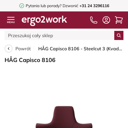
Pytania lub porady?
Dzwonić
+31 24 3296116
Powrót
HÅG Capisco 8106 - Steelcut 3 (Kvadrat) - Wełna / Poliamid - STT682 Chestnut - White - 265 mm (seat height 53-79cm) - Glides
HÅG Capisco 8106