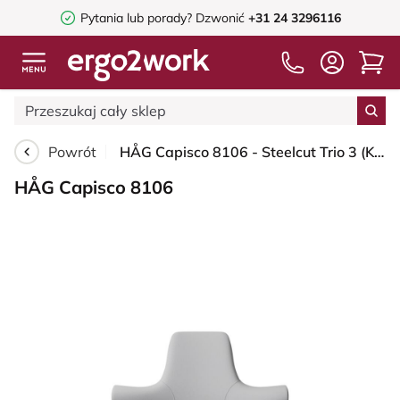
Pytania lub porady?
Dzwonić
+31 24 3296116
Powrót
HÅG Capisco 8106 - Steelcut Trio 3 (Kvadrat) - Wełna / Poliamid - STT133 - Light grey - Black - 200 mm (seat height 46-64cm) - Hard castors for soft floors
HÅG Capisco 8106