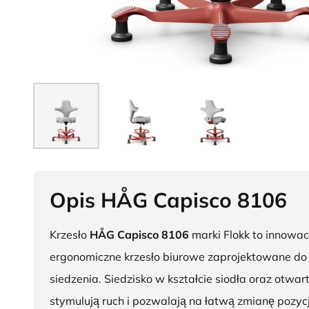
Opis HÅG Capisco 8106
Krzesło
HÅG Capisco 8106
marki Flokk to innowac
ergonomiczne krzesło biurowe zaprojektowane d
siedzenia. Siedzisko w kształcie siodła oraz otwar
stymulują ruch i pozwalają na łatwą zmianę pozycj