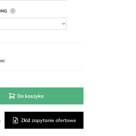
ING
?
ie
Do koszyka
Złóż zapytanie ofertowe
o