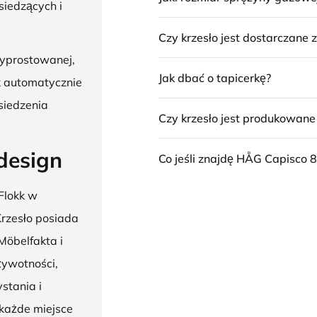
siedzących i
Czy krzesło jest dostarczane
wyprostowanej,
Jak dbać o tapicerkę?
k automatycznie
siedzenia
Czy krzesło jest produkowan
design
Co jeśli znajdę HÅG Capisco 8
Flokk w
 Krzesło posiada
Möbelfakta i
żywotności,
stania i
 każde miejsce