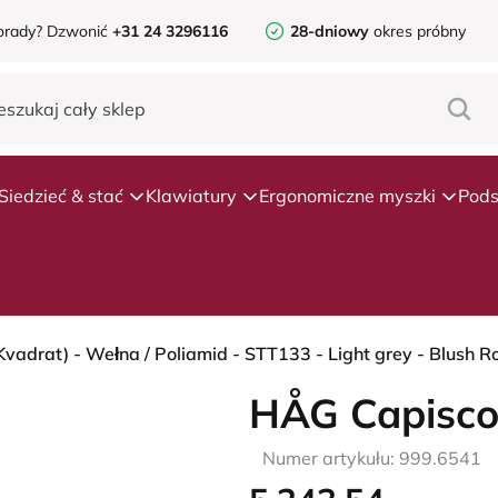
orady?
Dzwonić
+31 24 3296116
28-dniowy
okres próbny
Siedzieć & stać
Klawiatury
Ergonomiczne myszki
Pods
Kvadrat) - Wełna / Poliamid - STT133 - Light grey - Blush R
HÅG Capisco
Numer artykułu: 999.6541