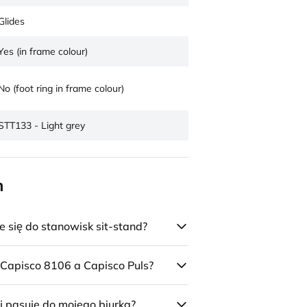
Glides
Yes (in frame colour)
No (foot ring in frame colour)
STT133 - Light grey
n
się do stanowisk sit-stand?
 Capisco 8106 a Capisco Puls?
j pasuje do mojego biurka?