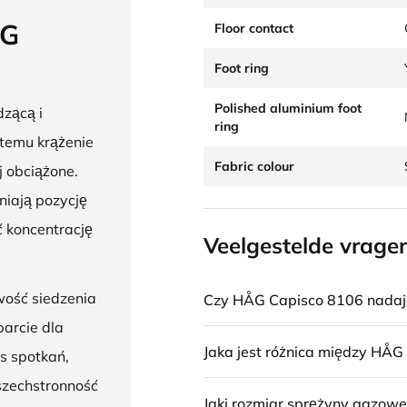
ÅG
Floor contact
Foot ring
Polished aluminium foot
zącą i
ring
 temu krążenie
Fabric colour
j obciążone.
niają pozycję
 koncentrację
Veelgestelde vrage
wość siedzenia
Czy HÅG Capisco 8106 nadaje 
parcie dla
Jaka jest różnica między HÅG
s spotkań,
szechstronność
Jaki rozmiar sprężyny gazowe