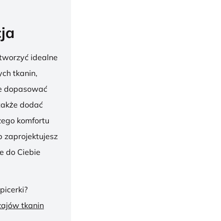
ja
tworzyć idealne
ch tkanin,
nie dopasować
 także dodać
szego komfortu
 zaprojektujesz
ie do Ciebie
picerki?
zajów tkanin