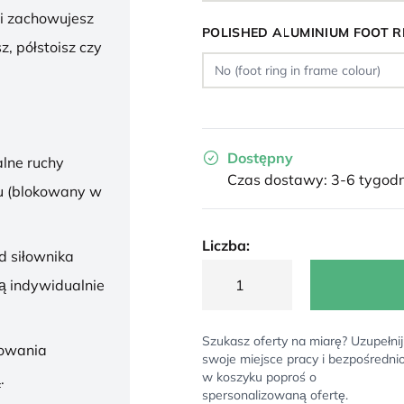
 i zachowujesz
POLISHED ALUMINIUM FOOT R
z, półstoisz czy
Dostępny
lne ruchy
Czas dostawy: 3-6 tygodn
u (blokowany w
Liczba:
d siłownika
ą indywidualnie
Szukasz oferty na miarę? Uzupełnij
sowania
swoje miejsce pracy i bezpośredni
w koszyku poproś o
.
spersonalizowaną ofertę.