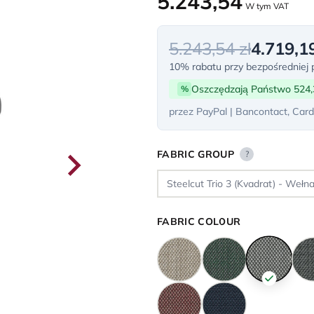
5.243,54
W tym VAT
5.243,54 zł
4.719,19
10% rabatu przy bezpośredniej p
Oszczędzają Państwo 524,
%
przez PayPal | Bancontact, Card
FABRIC GROUP
?
FABRIC COLOUR