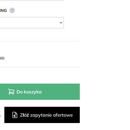
ING
?
ie
Do koszyka
Złóż zapytanie ofertowe
o