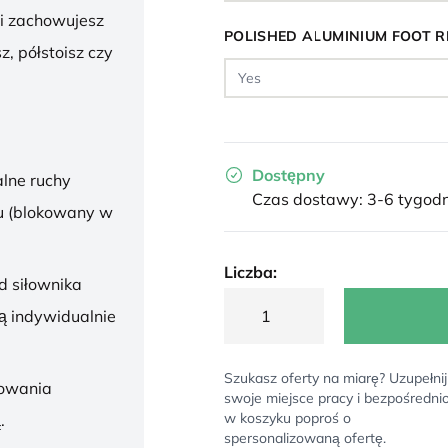
 i zachowujesz
POLISHED ALUMINIUM FOOT R
z, półstoisz czy
Dostępny
lne ruchy
Czas dostawy: 3-6 tygodn
u (blokowany w
Liczba:
d siłownika
ą indywidualnie
Szukasz oferty na miarę? Uzupełnij
sowania
swoje miejsce pracy i bezpośredni
w koszyku poproś o
.
spersonalizowaną ofertę.