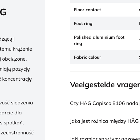
ÅG
Floor contact
Foot ring
Polished aluminium foot
zącą i
ring
 temu krążenie
Fabric colour
j obciążone.
niają pozycję
 koncentrację
Veelgestelde vrage
wość siedzenia
Czy HÅG Capisco 8106 nadaje 
parcie dla
Jaka jest różnica między HÅG
s spotkań,
szechstronność
Jaki rozmiar sprężyny gazowe