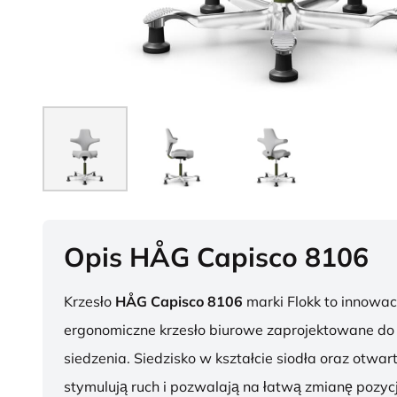
Opis HÅG Capisco 8106
Krzesło
HÅG Capisco 8106
marki Flokk to innowac
ergonomiczne krzesło biurowe zaprojektowane d
siedzenia. Siedzisko w kształcie siodła oraz otwar
stymulują ruch i pozwalają na łatwą zmianę pozycj