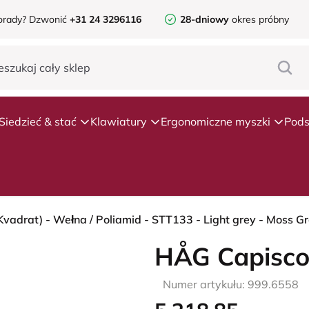
orady?
Dzwonić
+31 24 3296116
28-dniowy
okres próbny
Siedzieć & stać
Klawiatury
Ergonomiczne myszki
Pods
Kvadrat) - Wełna / Poliamid - STT133 - Light grey - Moss G
HÅG Capisco
Numer artykułu: 999.6558