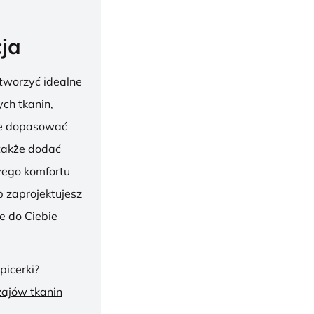
ja
tworzyć idealne
ch tkanin,
nie dopasować
 także dodać
szego komfortu
 zaprojektujesz
ie do Ciebie
picerki?
zajów tkanin