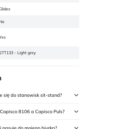
Glides
No
Yes
STT133 - Light grey
n
się do stanowisk sit-stand?
 Capisco 8106 a Capisco Puls?
j pasuje do mojego biurka?