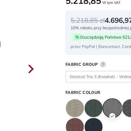
5.218,85
W tym VAT
5.218,85 zł
4.696,97
10% rabatu przy bezpośredniej p
Oszczędzają Państwo 521,
%
przez PayPal | Bancontact, Card
FABRIC GROUP
?
FABRIC COLOUR