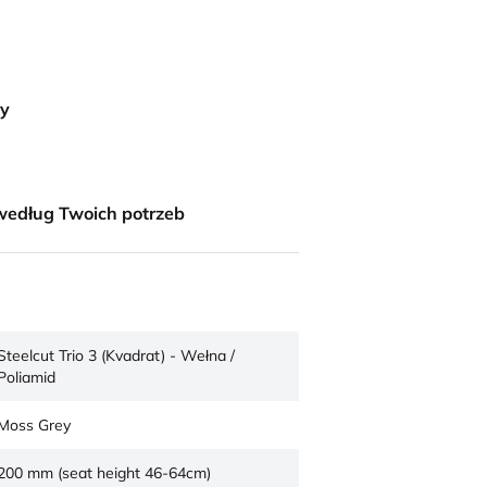
ny
według Twoich potrzeb
Steelcut Trio 3 (Kvadrat) - Wełna /
Poliamid
Moss Grey
200 mm (seat height 46-64cm)