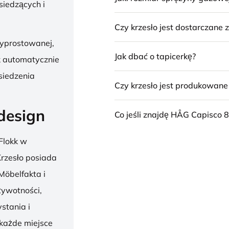
siedzących i
Czy krzesło jest dostarczane
wyprostowanej,
Jak dbać o tapicerkę?
k automatycznie
siedzenia
Czy krzesło jest produkowan
design
Co jeśli znajdę HÅG Capisco 8
Flokk w
 Krzesło posiada
Möbelfakta i
żywotności,
stania i
 każde miejsce