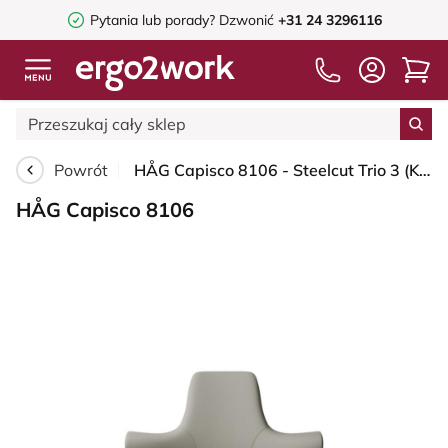
Pytania lub porady?
Dzwonić
+31 24 3296116
Powrót
HÅG Capisco 8106 - Steelcut Trio 3 (Kvadrat) - Wełna / Poliamid - STT253 - Beige-grey - Black - 200 mm (seat height 46-64cm) - Soft castors for hard floors
HÅG Capisco 8106