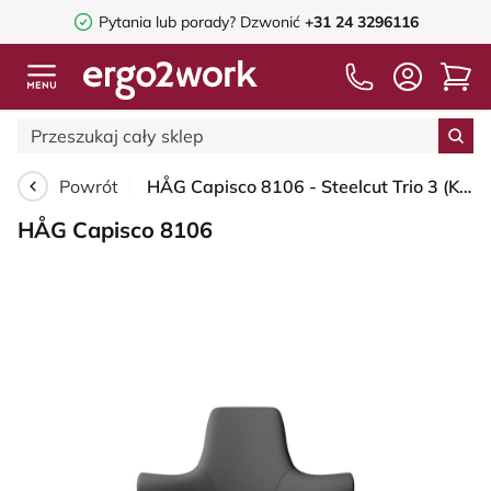
Pytania lub porady?
Dzwonić
+31 24 3296116
Powrót
HÅG Capisco 8106 - Steelcut Trio 3 (Kvadrat) - Wełna / Poliamid - STT383 - Charcoal - Blush Rose - 265 mm (seat height 53-79cm) - Hard castors for soft floors
HÅG Capisco 8106