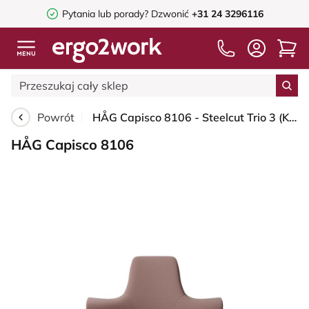
Pytania lub porady?
Dzwonić
+31 24 3296116
Powrót
HÅG Capisco 8106 - Steelcut Trio 3 (Kvadrat) - Wełna / Poliamid - STT645 - Dusty red - Blush Rose - 200 mm (seat height 46-64cm) - Hard castors for soft floors
HÅG Capisco 8106