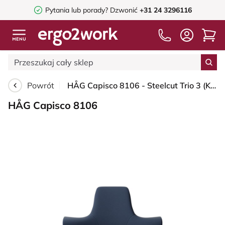
Pytania lub porady?
Dzwonić
+31 24 3296116
Powrót
HÅG Capisco 8106 - Steelcut Trio 3 (Kvadrat) - Wełna / Poliamid - STT796 - Blue - Silver - 200 mm (seat height 46-64cm) - Glides
HÅG Capisco 8106