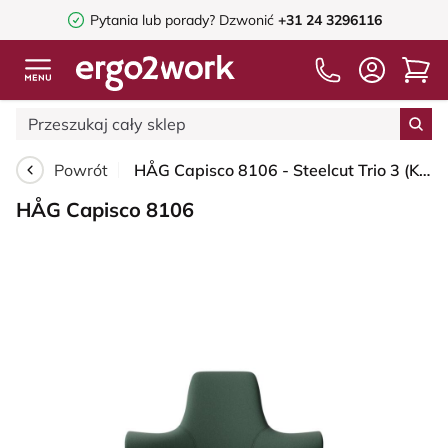
Pytania lub porady?
Dzwonić
+31 24 3296116
Powrót
HÅG Capisco 8106 - Steelcut Trio 3 (Kvadrat) - Wełna / Poliamid - STT966 Brown grey - Silver - 200 mm (seat height 46-64cm) - Hard castors for soft floors
HÅG Capisco 8106