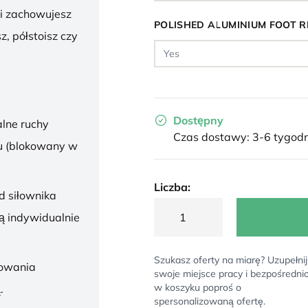
 i zachowujesz
POLISHED ALUMINIUM FOOT R
z, półstoisz czy
Dostępny
lne ruchy
Czas dostawy: 3-6 tygodn
u (blokowany w
Liczba:
d siłownika
ą indywidualnie
Szukasz oferty na miarę? Uzupełnij
sowania
swoje miejsce pracy i bezpośredni
w koszyku poproś o
.
spersonalizowaną ofertę.