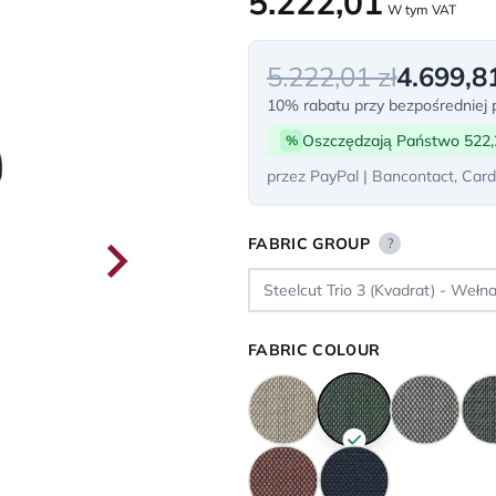
5.222,01
W tym VAT
5.222,01 zł
4.699,81
10% rabatu przy bezpośredniej p
Oszczędzają Państwo 522,
%
przez PayPal | Bancontact, Card
FABRIC GROUP
?
FABRIC COLOUR