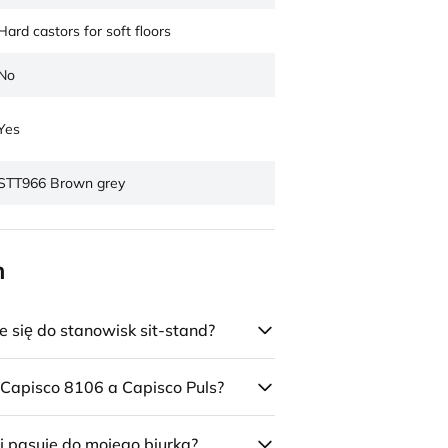
Hard castors for soft floors
No
Yes
STT966 Brown grey
n
się do stanowisk sit-stand?
 Capisco 8106 a Capisco Puls?
j pasuje do mojego biurka?