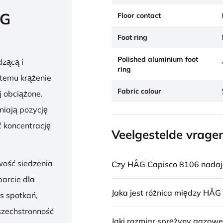
ÅG
Floor contact
Foot ring
Polished aluminium foot
zącą i
ring
 temu krążenie
Fabric colour
j obciążone.
niają pozycję
 koncentrację
Veelgestelde vrage
wość siedzenia
Czy HÅG Capisco 8106 nadaje 
parcie dla
Jaka jest różnica między HÅG
s spotkań,
szechstronność
Jaki rozmiar sprężyny gazowe