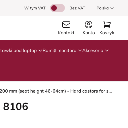
W tym VAT
Bez VAT
Polska
Kontakt
Konto
Koszyk
tawki pod laptop
Ramię monitora
Akcesoria
HÅG Capisco 8106 - Steelcut Trio 3 (Kvadrat) - Wełna / Poliamid - STT966 Brown grey - White - 200 mm (seat height 46-64cm) - Hard castors for soft floors
 8106