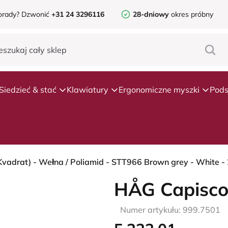
orady?
Dzwonić
+31 24 3296116
28-dniowy
okres próbny
Siedzieć & stać
Klawiatury
Ergonomiczne myszki
Pods
HÅG Capisco
Numer artykułu: 999.7501