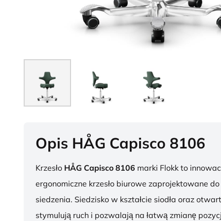
Opis HÅG Capisco 8106
Krzesło
HÅG Capisco 8106
marki Flokk to innowac
ergonomiczne krzesło biurowe zaprojektowane d
siedzenia. Siedzisko w kształcie siodła oraz otwar
stymulują ruch i pozwalają na łatwą zmianę pozycj