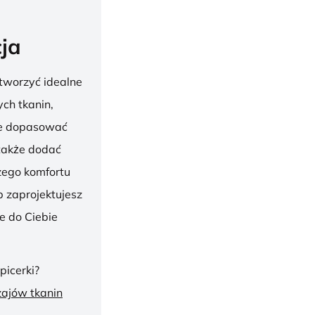
ja
tworzyć idealne
ch tkanin,
nie dopasować
 także dodać
szego komfortu
 zaprojektujesz
ie do Ciebie
picerki?
zajów tkanin