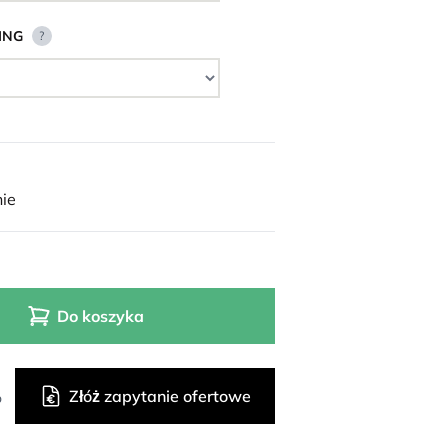
ING
?
ie
Do koszyka
Złóż zapytanie ofertowe
o