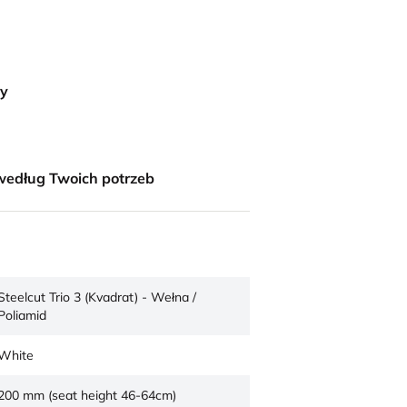
ny
według Twoich potrzeb
Steelcut Trio 3 (Kvadrat) - Wełna /
Poliamid
White
200 mm (seat height 46-64cm)