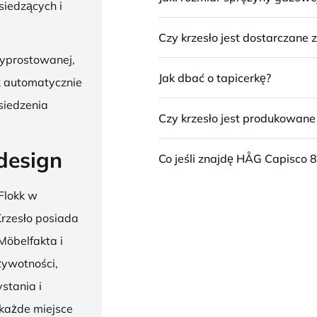
siedzących i
Czy krzesło jest dostarczane
wyprostowanej,
Jak dbać o tapicerkę?
k automatycznie
siedzenia
Czy krzesło jest produkowan
design
Co jeśli znajdę HÅG Capisco 8
Flokk w
 Krzesło posiada
Möbelfakta i
żywotności,
stania i
 każde miejsce