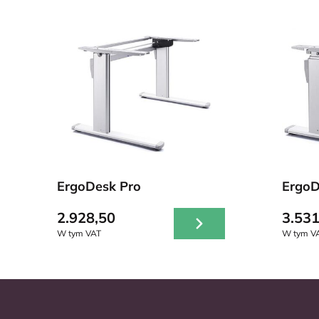
ErgoDesk Pro
ErgoD
2.928,50
3.531
W tym VAT
W tym V