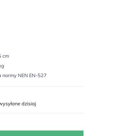
5 cm
kg
a normy NEN EN-527
ysyłane dzisiaj