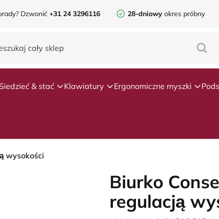
orady?
Dzwonić
+31 24 3296116
28-dniowy
okres próbny
Siedzieć & stać
Klawiatury
Ergonomiczne myszki
Pods
ją wysokości
Biurko Conse
regulacją wy