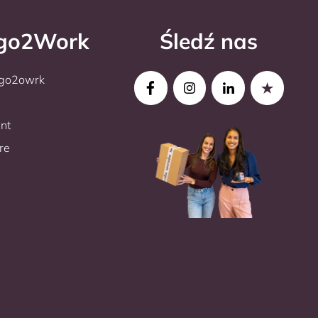
rgo2Work
Śledź nas
rgo2owrk
nt
re