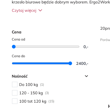
krzesło biurowe będzie dobrym wyborem. Ergo2Work 
lub w biurze. Na tej stronie omówimy korzyści płyną
Czytaj więcej
na co zwrócić uwagę przy wyborze odpowiedniego kr
Czym jest ergonomiczne krz
20pr
Cena
Cena od
Porów
Ergonomiczne krzesło biurowe to krzesło zaprojekto
0,-
Celem tego krzesła biurowego jest zmniejszenie nacis
Cena do
krzesło biurowe było ergonomiczne, aby zapobiegać 
2400,-
Ergonomiczne krzesła biurowe często posiadają regulo
użytkownik może dostosować je do swojego ciała.
Nośność
Do 100 kg
(1)
120 - 150 kg
(3)
100 tot 120 kg
(15)