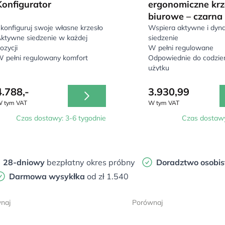
Konfigurator
ergonomiczne krz
biurowe – czarna
konfiguruj swoje własne krzesło
Wspiera aktywne i dyn
ktywne siedzenie w każdej
siedzenie
ozycji
W pełni regulowane
 pełni regulowany komfort
Odpowiednie do codzi
użytku
4.788,-
3.930,99
 tym VAT
W tym VAT
Czas dostawy: 3-6 tygodnie
Czas dostawy
28-dniowy
bezpłatny okres próbny
Doradztwo osobis
Darmowa wysykłka
od zł 1.540
naj
Porównaj