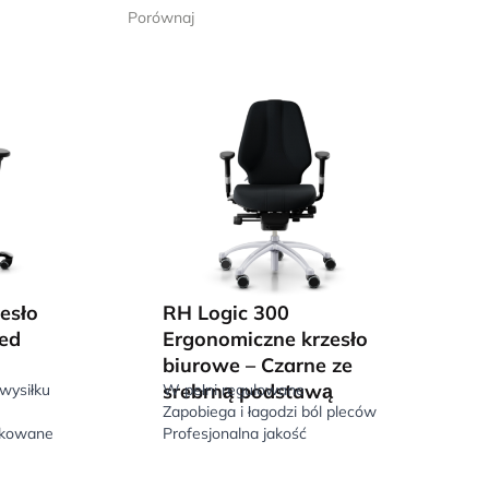
Porównaj
esło
RH Logic 300
ed
Ergonomiczne krzesło
biurowe – Czarne ze
srebrną podstawą
wysiłku
W pełni regulowane
Zapobiega i łagodzi ból pleców
ikowane
Profesjonalna jakość