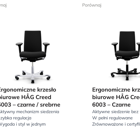
naj
Porównaj
Ergonomiczne krzesło
Ergonomiczne krz
biurowe HÅG Creed
biurowe HÅG Cre
6003 – czarne / srebrne
6003 – Czarne
ktywny mechanizm siedzenia
Aktywne siedzenie bez 
zybka regulacja
W pełni regulowane
ygoda i styl w jednym
Zrównoważone i certyf