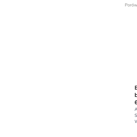
Porów
A
S
W