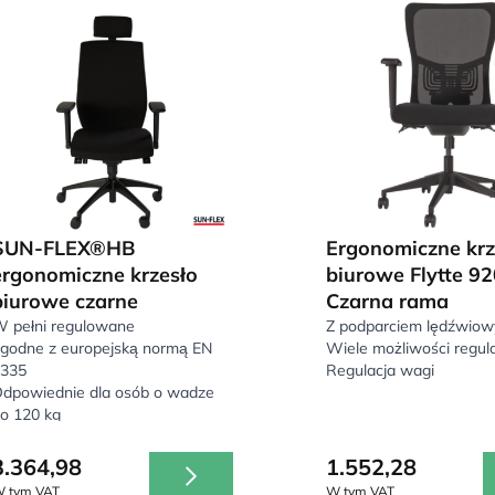
SUN-FLEX®HB
Ergonomiczne krz
ergonomiczne krzesło
biurowe Flytte 92
biurowe czarne
Czarna rama
 pełni regulowane
Z podparciem lędźwio
godne z europejską normą EN
Wiele możliwości regula
335
Regulacja wagi
dpowiednie dla osób o wadze
o 120 kg
3.364,98
1.552,28
 tym VAT
W tym VAT