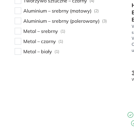
Tworzywo sztuczne – czarny
(4)
Aluminium – srebrny (matowy)
(2)
Aluminium – srebrny (polerowany)
(3)
W
Metal – srebrny
(1)
s
W
Metal – czarny
(1)
O
u
Metal – biały
(1)
W