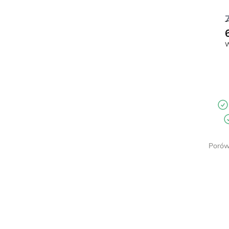
W
Porów