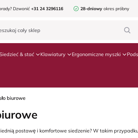
orady?
Dzwonić
+31 24 3296116
28-dniowy
okres próbny
Siedzieć & stać
Klawiatury
Ergonomiczne myszki
Pods
sło biurowe
biurowe
wiednią postawę i komfortowe siedzenie? W takim przypadk