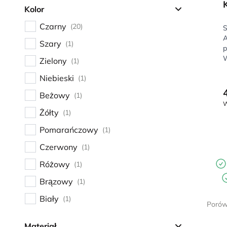
Kolor
Czarny
(20)
S
A
Szary
(1)
p
W
Zielony
(1)
Niebieski
(1)
Beżowy
(1)
W
Żółty
(1)
Pomarańczowy
(1)
Czerwony
(1)
Różowy
(1)
Brązowy
(1)
Biały
(1)
Porów
Materiał