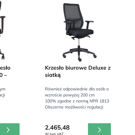
esło
Krzesło biurowe Deluxe z
0 –
siatką
wym
Również odpowiednie dla osób o
cji
wzroście powyżej 200 cm
100% zgodne z normą NPR 1813
Obszerne możliwości regulacji
2.465,48
W tym VAT