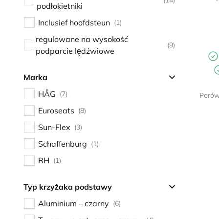
(14)
podłokietniki
Inclusief hoofdsteun
(1)
regulowane na wysokość
(9)
podparcie lędźwiowe
Marka
HÅG
(7)
Porów
Euroseats
(8)
Sun-Flex
(3)
Schaffenburg
(1)
RH
(1)
Typ krzyżaka podstawy
Aluminium – czarny
(6)