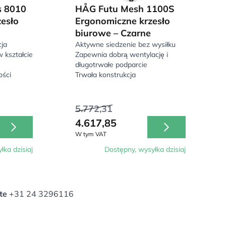
s 8010
HÅG Futu Mesh 1100S
esło
Ergonomiczne krzesło
biurowe – Czarne
ja
Aktywne siedzenie bez wysiłku
 kształcie
Zapewnia dobrą wentylację i
długotrwałe podparcie
ści
Trwała konstrukcja
5.772,31
4.617,85
W tym VAT
łka dzisiaj
Dostępny, wysyłka dzisiaj
te
+31 24 3296116