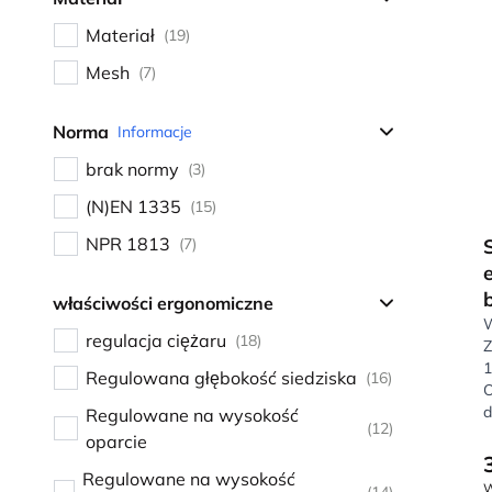
Materiał
(19)
Mesh
(7)
Norma
Informacje
brak normy
(3)
(N)EN 1335
(15)
NPR 1813
(7)
właściwości ergonomiczne
W
regulacja ciężaru
(18)
Z
1
Regulowana głębokość siedziska
(16)
O
d
Regulowane na wysokość
(12)
oparcie
Regulowane na wysokość
W