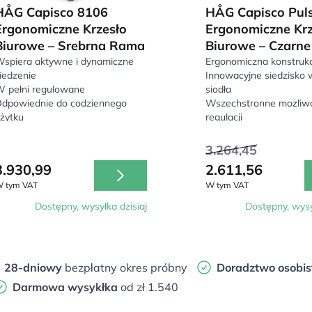
HÅG Capisco 8106
HÅG Capisco Pul
Ergonomiczne Krzesło
Ergonomiczne Krz
Biurowe – Srebrna Rama
Biurowe – Czarne
spiera aktywne i dynamiczne
Ergonomiczna konstrukc
iedzenie
Innowacyjne siedzisko w
 pełni regulowane
siodła
dpowiednie do codziennego
Wszechstronne możliwo
żytku
regulacji
3.264,45
3.930,99
2.611,56
 tym VAT
W tym VAT
Dostępny, wysyłka dzisiaj
Dostępny, wysy
28-dniowy
bezpłatny okres próbny
Doradztwo osobis
Darmowa wysykłka
od zł 1.540