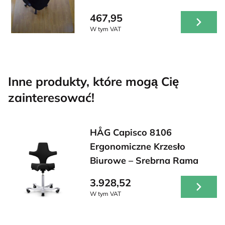
467,95
W tym VAT
Inne produkty, które mogą Cię
zainteresować!
HÅG Capisco 8106
Ergonomiczne Krzesło
Biurowe – Srebrna Rama
3.928,52
W tym VAT