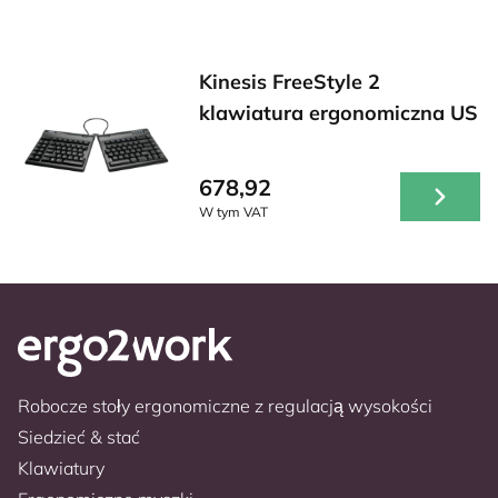
Kinesis FreeStyle 2
klawiatura ergonomiczna US
678,92
W tym VAT
Robocze stoły ergonomiczne z regulacją wysokości
Siedzieć & stać
Klawiatury