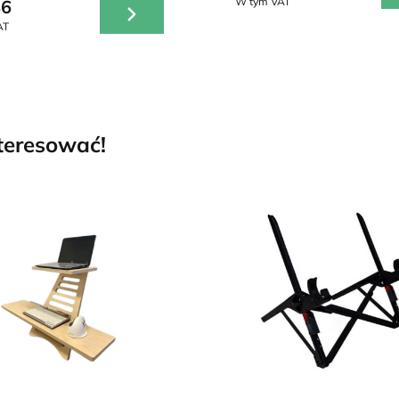
W tym VAT
86
AT
nteresować!