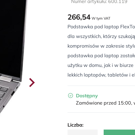
Numer artykułu: 600.119
266,54
W tym VAT
Podstawka pod laptop FlexT
dla wszystkich, którzy szukaj
kompromisów w zakresie stylu
podstawka pod laptop został
użytku w domu, jak i w biurze
lekkich laptopów, tabletów i 
Dostępny
Zamówione przed 15:00, w
Liczba: