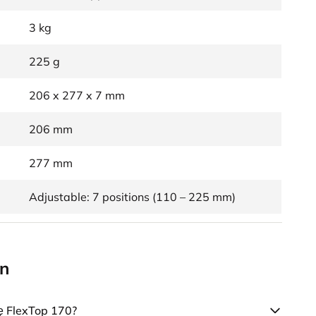
3 kg
225 g
206 x 277 x 7 mm
206 mm
277 mm
Adjustable: 7 positions (110 – 225 mm)
en
ię FlexTop 170?