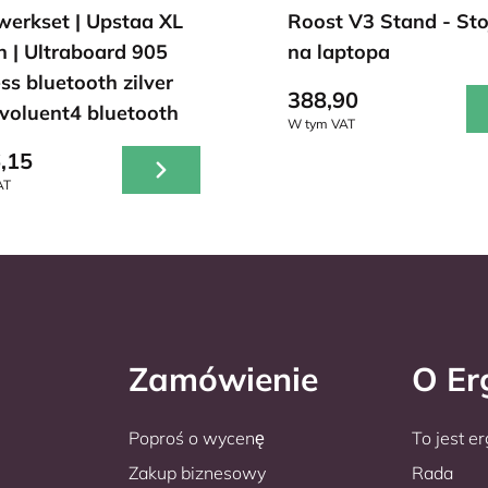
werkset | Upstaa XL
Roost V3 Stand - Sto
n | Ultraboard 905
na laptopa
ss bluetooth zilver
388,90
Evoluent4 bluetooth
W tym VAT
,15
AT
Zamówienie
O E
Poproś o wycenę
To jest e
Zakup biznesowy
Rada