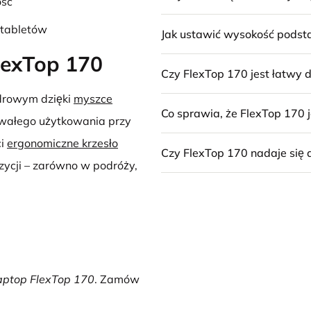
ość
 tabletów
Jak ustawić wysokość podst
lexTop 170
Czy FlexTop 170 jest łatwy 
zdrowym dzięki
myszce
Co sprawia, że FlexTop 170 j
rwałego użytkowania przy
ci
ergonomiczne krzesło
Czy FlexTop 170 nadaje się
zycji – zarówno w podróży,
ptop FlexTop 170
. Zamów