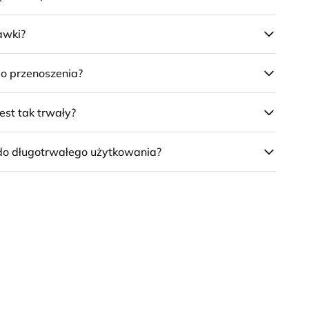
awki?
do przenoszenia?
est tak trwały?
 do długotrwałego użytkowania?