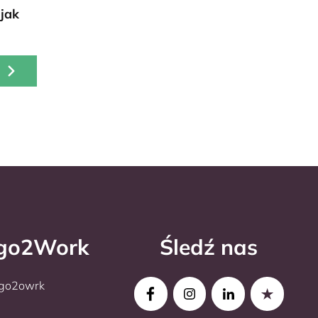
jak
rgo2Work
Śledź nas
rgo2owrk