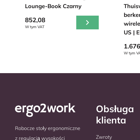
Lounge-Book Czarny
Thuis
berke
852,08
wirele
W tym VAT
US | 
1.676
W tym V
Obsługa
klienta
Robocze stoły ergonomiczne
Zwroty
z regulacją wysokości