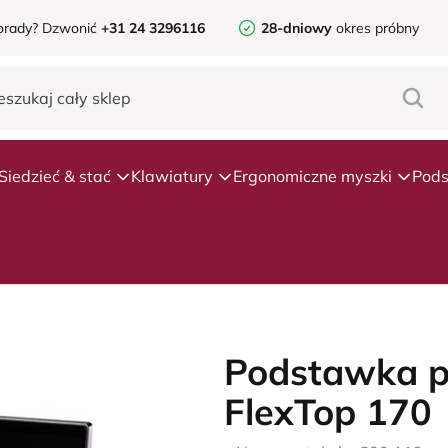
orady?
Dzwonić
+31 24 3296116
28-dniowy
okres próbny
Siedzieć & stać
Klawiatury
Ergonomiczne myszki
Pods
Podstawka p
FlexTop 170