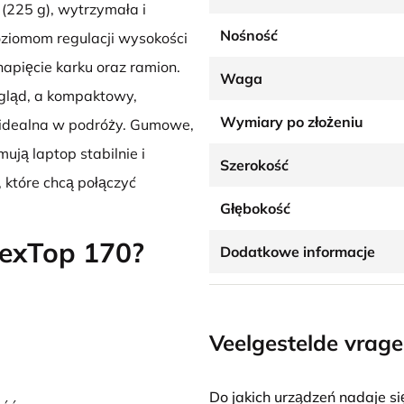
 (225 g), wytrzymała i
Nośność
oziomom regulacji wysokości
apięcie karku oraz ramion.
Waga
gląd, a kompaktowy,
Wymiary po złożeniu
t idealna w podróży. Gumowe,
ją laptop stabilnie i
Szerokość
 które chcą połączyć
Głębokość
lexTop 170?
Dodatkowe informacje
Veelgestelde vrag
Do jakich urządzeń nadaje s