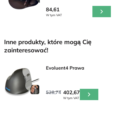
84,61
W tym VAT
Inne produkty, które mogą Cię
zainteresować!
Evoluent4 Prawa
402,67
528,74
W tym VAT