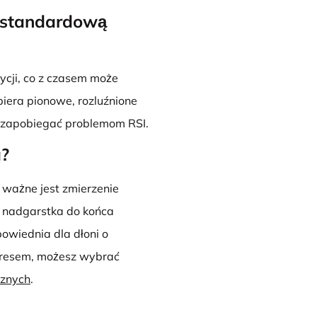
e standardową
cji, co z czasem może
era pionowe, rozluźnione
b zapobiegać problemom RSI.
a?
 ważne jest zmierzenie
ku nadgarstka do końca
owiednia dla dłoni o
akresem, możesz wybrać
znych
.