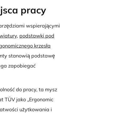
jsca pracy
narzędziami wspierającymi
wiatury
,
podstawki pod
gonomicznego krzesła
enty stanowią podstawę
aga zapobiegać
dolność do pracy, ta mysz
kat TÜV jako „Ergonomic
łatwości użytkowania i