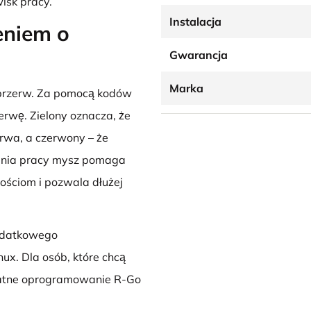
isk pracy.
Instalacja
eniem o
Gwarancja
Marka
 przerw. Za pomocą kodów
zerwę. Zielony oznacza, że
rwa, a czerwony – że
cania pracy mysz pomaga
ościom i pozwala dłużej
dodatkowego
x. Dla osób, które chcą
łatne oprogramowanie R-Go