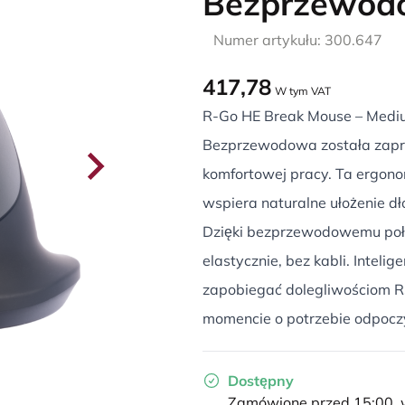
Bezprzewod
Numer artykułu: 300.647
417,78
W tym VAT
R-Go HE Break Mouse – Mediu
Bezprzewodowa została zapro
komfortowej pracy. Ta ergon
wspiera naturalne ułożenie dło
Dzięki bezprzewodowemu połą
elastycznie, bez kabli. Intel
zapobiegać dolegliwościom R
momencie o potrzebie odpocz
Dostępny
Zamówione przed 15:00, w