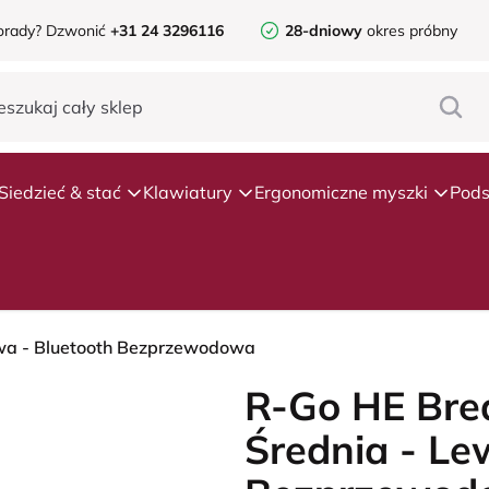
orady?
Dzwonić
+31 24 3296116
28-dniowy
okres próbny
Siedzieć & stać
Klawiatury
Ergonomiczne myszki
Pods
ewa - Bluetooth Bezprzewodowa
R-Go HE Bre
Średnia - Le