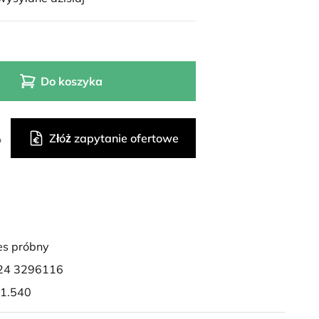
Do koszyka
Złóż zapytanie ofertowe
o
es próbny
24 3296116
 1.540