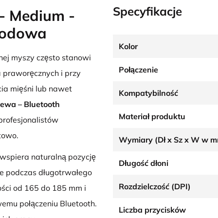
Specyfikacje
- Medium -
wodowa
Kolor
ej myszy często stanowi
Połączenie
 praworęcznych i przy
ia mięśni lub nawet
Kompatybilność
ewa – Bluetooth
Materiał produktu
profesjonalistów
towo.
Wymiary (Dł x Sz x W w 
wspiera naturalną pozycję
Długość dłoni
nie podczas długotrwałego
Rozdzielczość (DPI)
ości od 165 do 185 mm i
emu połączeniu Bluetooth.
Liczba przycisków