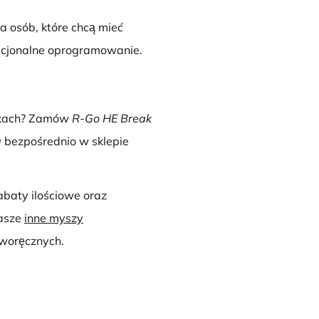
la osób, które chcą mieć
opcjonalne oprogramowanie.
nkach? Zamów
R-Go HE Break
a
bezpośrednio w sklepie
abaty ilościowe oraz
nasze
inne myszy
aworęcznych.