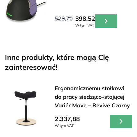
398,52
528,70
W tym VAT
Inne produkty, które mogą Cię
zainteresować!
Ergonomicznemu stołkowi
do pracy siedząco-stojącej
Variér Move – Revive Czarny
2.337,88
W tym VAT