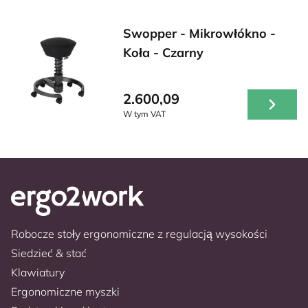
Swopper - Mikrowłókno -
Koła - Czarny
2.600,09
W tym VAT
Robocze stoły ergonomiczne z regulacją wysokości
Siedzieć & stać
Klawiatury
Ergonomiczne myszki