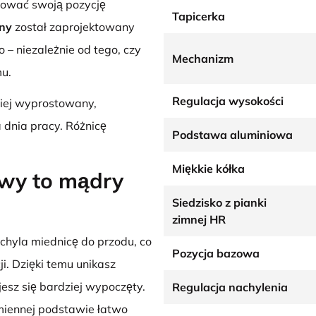
tować swoją pozycję
Tapicerka
rny
został zaprojektowany
 – niezależnie od tego, czy
Mechanizm
mu.
Regulacja wysokości
ziej wyprostowany,
a dnia pracy. Różnicę
Podstawa aluminiowa
Miękkie kółka
owy to mądry
Siedzisko z pianki
zimnej HR
chyla miednicę do przodu, co
Pozycja bazowa
i. Dzięki temu unikasz
jesz się bardziej wypoczęty.
Regulacja nachylenia
ramiennej podstawie łatwo