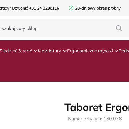
orady?
Dzwonić
+31 24 3296116
28-dniowy
okres próbny
Siedzieć & stać
Klawiatury
Ergonomiczne myszki
Pods
Taboret Erg
Numer artykułu: 160.076