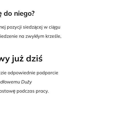
ę do niego?
j pozycji siedzącej w ciągu
siedzenie na zwykłym krześle,
y już dziś
azie odpowiednie podparcie
odłowemu Duży
postawę podczas pracy.