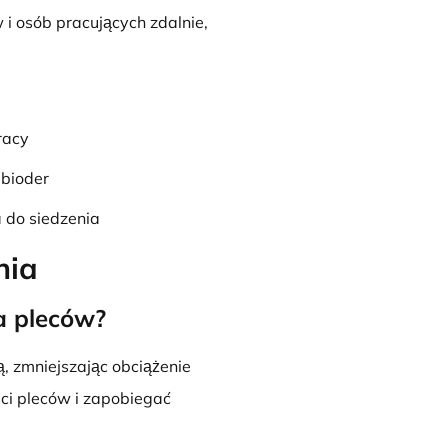
w i osób pracujących zdalnie,
racy
 bioder
 do siedzenia
nia
la pleców?
ą, zmniejszając obciążenie
ci pleców i zapobiegać