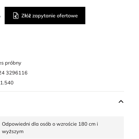
Złóż zapytanie ofertowe
o
es próbny
24 3296116
 1.540
Odpowiedni dla osób o wzroście 180 cm i
wyższym