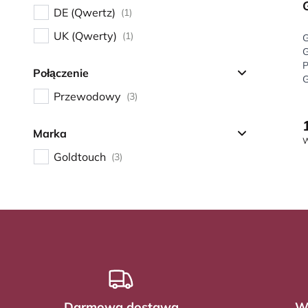
DE (Qwertz)
(1)
UK (Qwerty)
(1)
G
G
P
Połączenie
G
Przewodowy
(3)
Marka
W
Goldtouch
(3)
Darmowa dostawa
Wy