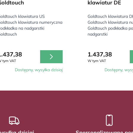
Goldtouch
klawiatur DE
oldtouch klawiatura US
Goldtouch klawiatura D
oldtouch klawiatura numeryczna
Goldtouch klawiatura 
odkładka na nadgarstki
Goldtouch podkładka p
oldtouch
nadgarstki
1.437,38
1.437,38
 tym VAT
W tym VAT
Dostępny, wysyłka dzisiaj
Dostępny, wysy
syłka dzisiaj
Spersonalizowane po