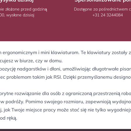
e złożone przed godziną
Dostępne za pośrednictwem c
00, wysłane dzisiaj
+31 24 3244084
 ergonomicznym i mini klawiaturom. Te klawiatury zostały 
acujesz w biurze, czy w domu.
zycję nadgarstków i dłoni, umożliwiając długotrwałe pisani
c problemom takim jak RSI. Dzięki przemyślanemu designowi
ytne rozwiązanie dla osób z ograniczoną przestrzenią robocz
 i w podróży. Pomimo swojego rozmiaru, zapewniają wydajnoś
j, jak Twoje miejsce pracy może stać się nie tylko wygodniej
od ręką.