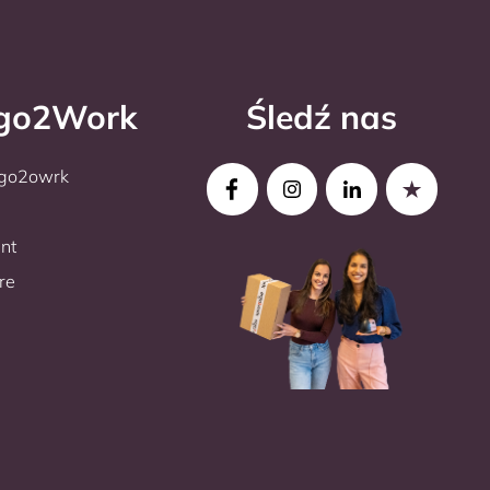
rgo2Work
Śledź nas
rgo2owrk
nt
re