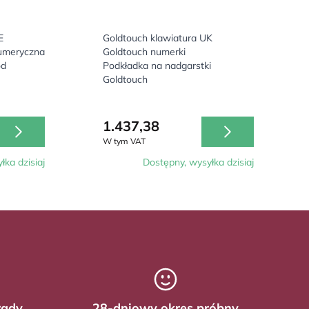
E
Goldtouch klawiatura UK
numeryczna
Goldtouch numerki
od
Podkładka na nadgarstki
Goldtouch
1.437,38
W tym VAT
łka dzisiaj
Dostępny, wysyłka dzisiaj
rady
28-dniowy okres próbny