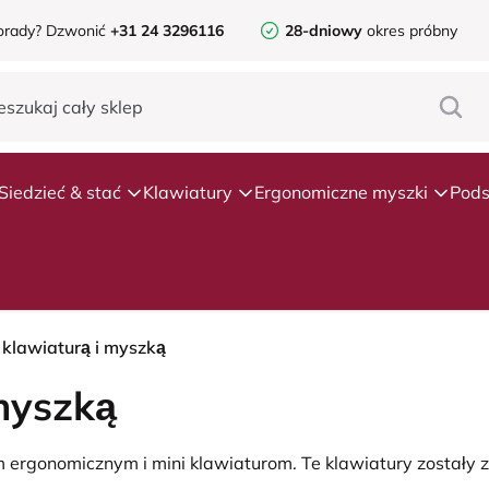
orady?
Dzwonić
+31 24 3296116
28-dniowy
okres próbny
Siedzieć & stać
Klawiatury
Ergonomiczne myszki
Pods
 klawiaturą i myszką
myszką
m ergonomicznym i mini klawiaturom. Te klawiatury zostały