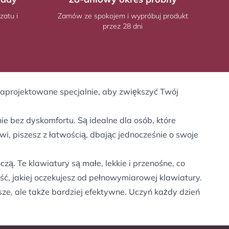
zatu i
Zamów ze spokojem i wypróbuj produkt
przez 28 dni
zaprojektowane specjalnie, aby zwiększyć Twój
e bez dyskomfortu. Są idealne dla osób, które
, piszesz z łatwością, dbając jednocześnie o swoje
ą. Te klawiatury są małe, lekkie i przenośne, co
ć, jakiej oczekujesz od pełnowymiarowej klawiatury.
sze, ale także bardziej efektywne. Uczyń każdy dzień