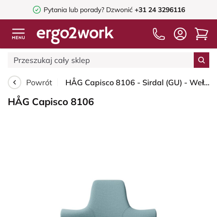
Pytania lub porady?
Dzwonić
+31 24 3296116
Powrót
HÅG Capisco 8106 - Sirdal (GU) - Wełna - SRD730 Blue - White - 150mm (seat height 40–55cm) - Glides
HÅG Capisco 8106